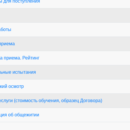
ы для поступления
аботы
приема
а приема. Рейтинг
льные испытания
кий осмотр
слуги (стоимость обучения, образец Договора)
ия об общежитии