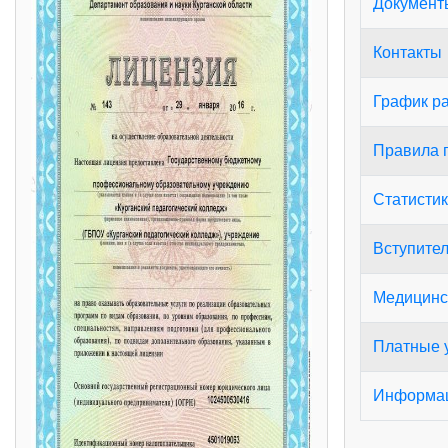
Документ
Контакты
График р
Правила 
Статистик
Вступите
Медицинс
Платные у
Информац