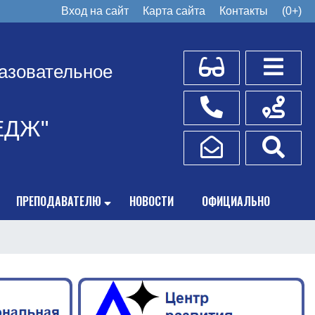
Вход на сайт
Карта сайта
Контакты
(0+)
Для слабовидящих
Боковое
азовательное
Телефоны
Схема пр
ЕДЖ"
Написать обращение
Поис
ПРЕПОДАВАТЕЛЮ
НОВОСТИ
ОФИЦИАЛЬНО