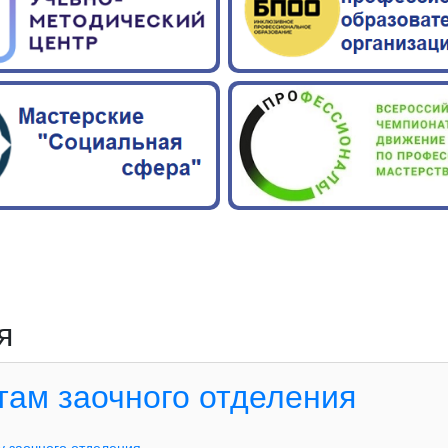
я
там заочного отделения