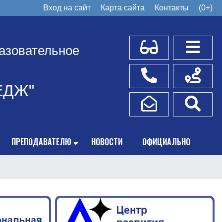
Вход на сайт
Карта сайта
Контакты
(0+)
Для слабовидящих
Боковое
азовательное
Телефоны
Схема пр
ЕДЖ"
Написать обращение
Поис
ПРЕПОДАВАТЕЛЮ
НОВОСТИ
ОФИЦИАЛЬНО