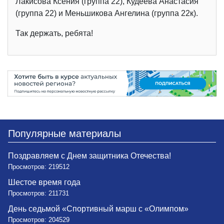
Лакисова Ксения (группа 22), Кудеева Анастасия
(группа 22) и Меньшикова Ангелина (группа 22к).
Так держать, ребята!
Популярные материалы
Поздравляем с Днем защитника Отечества!
Просмотров: 219512
Шестое время года
Просмотров: 211731
День седьмой «Спортивный марш с «Олимпом»
Просмотров: 204529