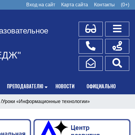
Вход на сайт
Карта сайта
Контакты
(0+)
Для слабовидящих
Боковое
азовательное
Телефоны
Схема пр
ЕДЖ"
Написать обращение
Поис
ПРЕПОДАВАТЕЛЮ
НОВОСТИ
ОФИЦИАЛЬНО
/
Уроки «Информационные технологии»