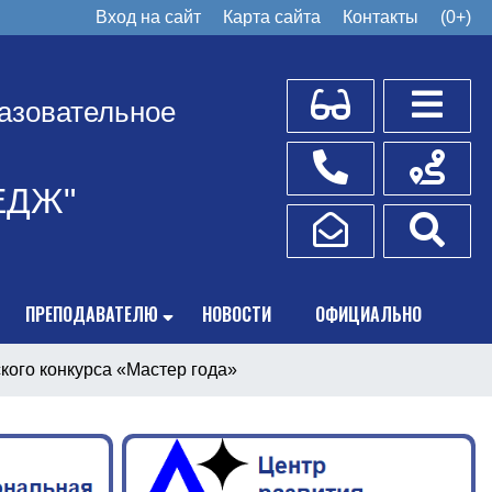
Вход на сайт
Карта сайта
Контакты
(0+)
Для слабовидящих
Боковое
азовательное
Телефоны
Схема пр
ЕДЖ"
Написать обращение
Поис
ПРЕПОДАВАТЕЛЮ
НОВОСТИ
ОФИЦИАЛЬНО
кого конкурса «Мастер года»